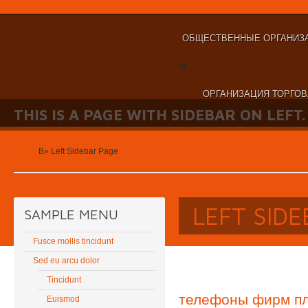
ОБЩЕСТВЕННЫЕ ОРГАНИЗА
nt
ОРГАНИЗАЦИЯ ТОРГОВ
THIS IS A PAGE WITH SIDEBAR ON LEFT.
nt
Home
В»
Left Sidebar Page
LEFT SID
SAMPLE MENU
Fusce mollis tincidunt
Sed eu arcu dolor
Tincidunt
телефоны фирм пл
Euismod