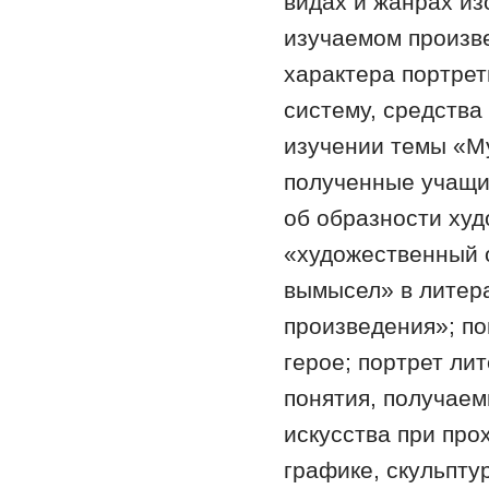
видах и жанрах из
изучаемом произв
характера портре
систему, средства
изучении темы «Му
полученные учащи
об образности худ
«художественный 
вымысел» в литер
произведения»; по
герое; портрет ли
понятия, получаем
искусства при про
графике, скульпту